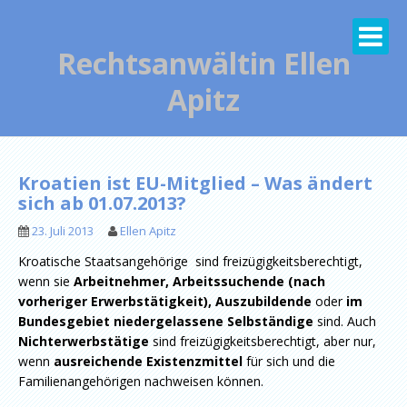
Skip
to
content
Rechtsanwältin Ellen
Apitz
Kroatien ist EU-Mitglied – Was ändert
sich ab 01.07.2013?
23. Juli 2013
Ellen Apitz
Kroatische Staatsangehörige sind freizügigkeitsberechtigt,
wenn sie
Arbeitnehmer, Arbeitssuchende (nach
vorheriger Erwerbstätigkeit), Auszubildende
oder
im
Bundesgebiet niedergelassene Selbständige
sind. Auch
Nichterwerbstätige
sind freizügigkeitsberechtigt, aber nur,
wenn
ausreichende Existenzmittel
für sich und die
Familienangehörigen nachweisen können.