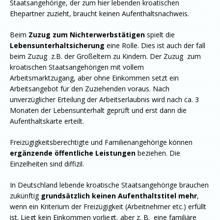
Staatsangehörige, der zum hier lebenden kroatischen
Ehepartner zuzieht, braucht keinen Aufenthaltsnachweis.
Beim
Zuzug zum Nichterwerbstätigen
spielt die
Lebensunterhaltsicherung
eine Rolle. Dies ist auch der fall
beim Zuzug z.B. der Großeltern zu Kindern. Der Zuzug zum
kroatischen Staatsangehörigen mit vollem
Arbeitsmarktzugang, aber ohne Einkommen setzt ein
Arbeitsangebot für den Zuziehenden voraus. Nach
unverzüglicher Erteilung der Arbeitserlaubnis wird nach ca. 3
Monaten der Lebensunterhalt geprüft und erst dann die
Aufenthaltskarte erteilt.
Freizügigkeitsberechtigte und Familienangehörige können
ergänzende öffentliche Leistungen
beziehen. Die
Einzelheiten sind diffizil.
In Deutschland lebende kroatische Staatsangehörige brauchen
zukünftig
grundsätzlich
keinen Aufenthaltstitel mehr
,
wenn ein Kriterium der Freizügigkeit (Arbeitnehmer etc.) erfüllt
ist. Liegt kein Einkommen vorliegt, aber z. B. eine familiäre