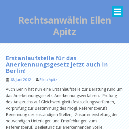
Skip
to
content
Rechtsanwältin Ellen
Apitz
Erstanlaufstelle für das
Anerkennungsgesetz jetzt auch in
Berlin!
18. Juni 2012
Ellen Apitz
Auch Berlin hat nun eine Erstanlaufstelle zur Beratung rund um
das Anerkennungsgesetz: Anerkennungsverfahren, Prüfung
des Anspruchs auf Gleichwertigkeitsfeststellungsverfahren,
Vorprüfung zur Bestimmung des mögl. Referenzberufs,
Benennung der zuständigen Stellen, Zusammenstellung der
notwendigen Unterlagen und Empfehlungen zum
Referenzberuf, Begleitung zur anerkennenden Stelle,