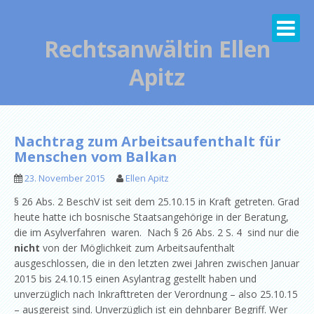
Skip
to
content
Rechtsanwältin Ellen
Apitz
Nachtrag zum Arbeitsaufenthalt für
Menschen vom Balkan
23. November 2015
Ellen Apitz
§ 26 Abs. 2 BeschV ist seit dem 25.10.15 in Kraft getreten. Grad
heute hatte ich bosnische Staatsangehörige in der Beratung,
die im Asylverfahren waren. Nach § 26 Abs. 2 S. 4 sind nur die
nicht
von der Möglichkeit zum Arbeitsaufenthalt
ausgeschlossen, die in den letzten zwei Jahren zwischen Januar
2015 bis 24.10.15 einen Asylantrag gestellt haben und
unverzüglich nach Inkrafttreten der Verordnung – also 25.10.15
– ausgereist sind. Unverzüglich ist ein dehnbarer Begriff. Wer